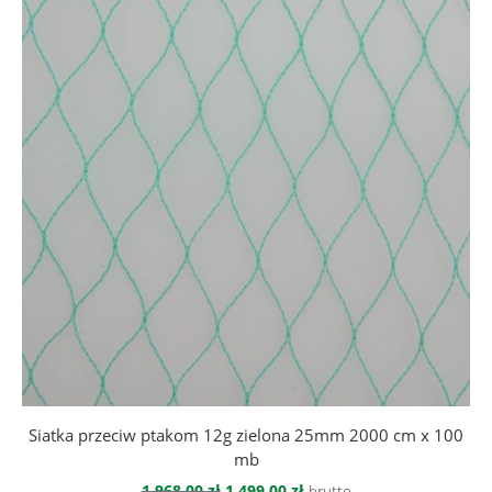
Siatka przeciw ptakom 12g zielona 25mm 2000 cm x 100
mb
Pierwotna
Aktualna
1 968,00
zł
1 499,00
zł
brutto