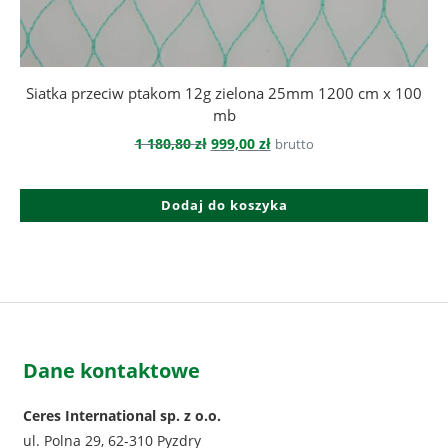
Siatka przeciw ptakom 12g zielona 25mm 1200 cm x 100
mb
Pierwotna
Aktualna
1 180,80
zł
999,00
zł
brutto
cena
cena
wynosiła:
wynosi:
1
999,00 zł.
Dodaj do koszyka
180,80 zł.
Dane kontaktowe
Ceres International sp. z o.o.
ul. Polna 29, 62-310 Pyzdry