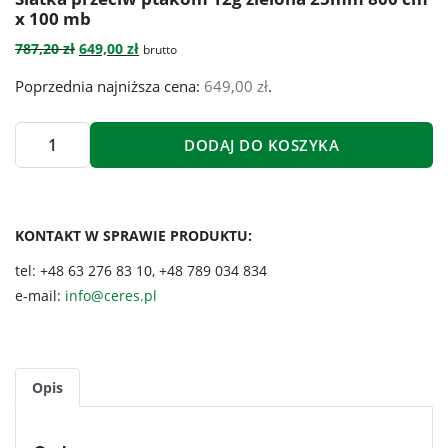
x 100 mb
Pierwotna
Aktualna
787,20
zł
649,00
zł
brutto
cena
cena
Poprzednia najniższa cena:
649,00
zł
.
wynosiła:
wynosi:
787,20 zł.
649,00 zł.
DODAJ DO KOSZYKA
ilość
Siatka
przeciw
ptakom
KONTAKT W SPRAWIE PRODUKTU:
12g
tel: +48 63 276 83 10, +48 789 034 834
zielona
e-mail:
info@ceres.pl
25mm
800
cm
x
Opis
100
mb