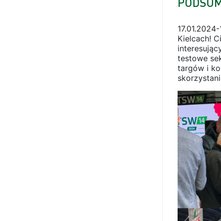
PODSUM
17.01.2024
Kielcach! C
interesują
testowe se
targów i k
skorzystani