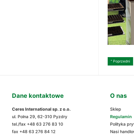
Nawig
" Poprzedni
wpis
Dane kontaktowe
O nas
Ceres International sp. z o.o.
Sklep
ul. Polna 29, 62-310 Pyzdry
Regulamin
tel./fax
+48 63 276 83 10
Polityka pr
fax +48 63 276 84 12
Nasi handl