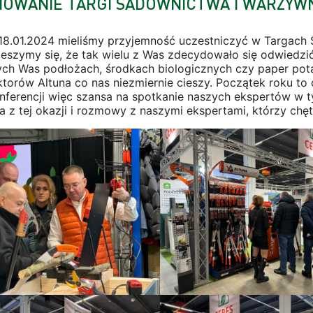
OWANIE TARGI SADOWNICTWA I WARZYWN
-18.01.2024 mieliśmy przyjemność uczestniczyć w Targac
ieszymy się, że tak wielu z Was zdecydowało się odwiedz
cych Was podłożach, środkach biologicznych czy paper pot
ktorów Altuna co nas niezmiernie cieszy. Początek roku t
onferencji więc szansa na spotkanie naszych ekspertów w 
a z tej okazji i rozmowy z naszymi ekspertami, którzy chę