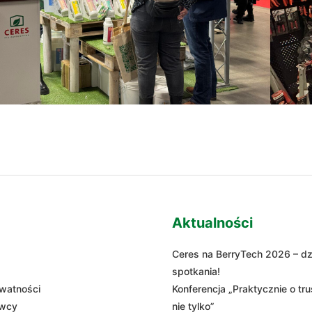
acja
u
Aktualności
Ceres na BerryTech 2026 – d
spotkania!
ywatności
Konferencja „Praktycznie o tr
owcy
nie tylko”