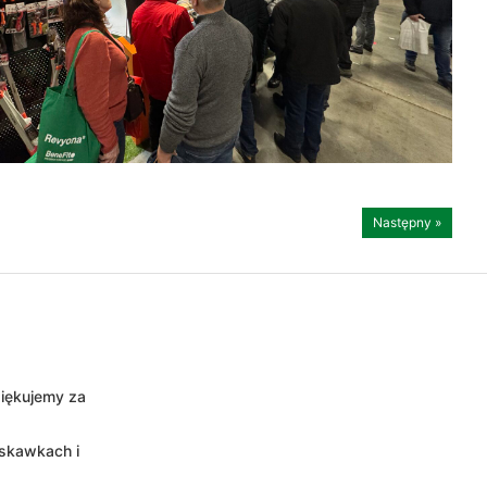
Następny »
ziękujemy za
uskawkach i