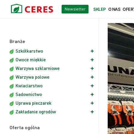
Ceres
/
/
Podsumowanie Targi Sadownictwa i Warzywnictwa 2
Newsletter
SKLEP
O NAS
OFER
Gardening is our passion
Ceres.pl
Branże
Szkółkarstwo
Owoce miękkie
Warzywa szklarniowe
Warzywa polowe
Kwiaciarstwo
Sadownictwo
Uprawa pieczarek
Zakładanie ogrodów
Oferta ogólna