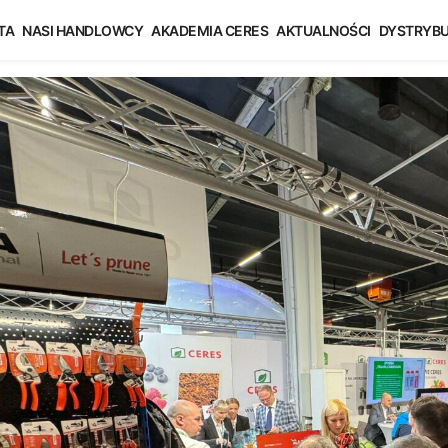
024
TA
NASI HANDLOWCY
AKADEMIA CERES
AKTUALNOŚCI
DYSTRYB